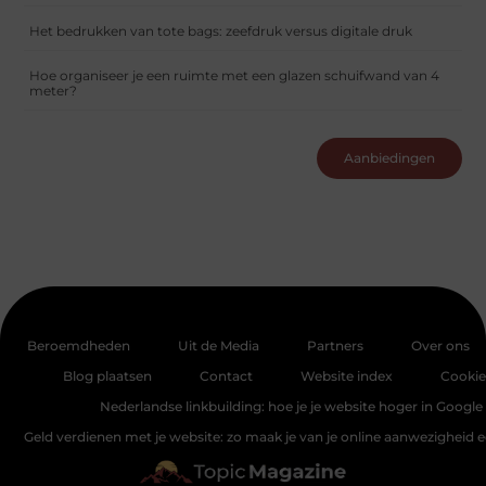
Het bedrukken van tote bags: zeefdruk versus digitale druk
Hoe organiseer je een ruimte met een glazen schuifwand van 4
meter?
Aanbiedingen
Beroemdheden
Uit de Media
Partners
Over ons
Blog plaatsen
Contact
Website index
Cookie
Nederlandse linkbuilding: hoe je je website hoger in Google 
Geld verdienen met je website: zo maak je van je online aanwezigheid