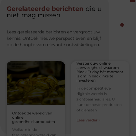
Gerelateerde berichten
die u
niet mag missen
Lees gerelateerde berichten en vergroot uw
kennis. Ontdek nieuwe perspectieven en blijf
op de hoogte van relevante ontwikkelingen.
Versterk uw online
aanwezigheid: waarom
Black Friday hét moment
is om in backlinks te
investeren
In de competitieve
digitale wereld is
zichtbaarheid alles. U
kunt de beste producten
of diensten
Ontdek de wereld van
online
Lees verder »
gezondheidsproducten
Welkom in de
fascinerende wereld van