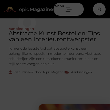
Menu
Aanbiedingen
Abstracte Kunst Bestellen: Tips
van een Interieurontwerpster
Ik merk de laatste tijd dat abstracte kunst een
belangrijke rol speelt in moderne interieurs. Abstracte
schilderijen zijn een uitstekende manier om kleur en
stijl toe te voegen aan elke
Gepubliceerd door Topic Magazine
Aanbiedingen