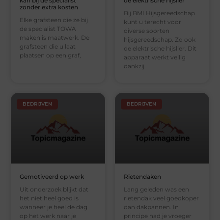
kan bij de specialist
de elektrische hijslier
zonder extra kosten
Bij BMI Hijsgereedschap
Elke grafsteen die ze bij
kunt u terecht voor
de specialist TOWA
diverse soorten
maken is maatwerk. De
hijsgereedschap. Zo ook
grafsteen die u laat
de elektrische hijslier. Dit
plaatsen op een graf,
apparaat werkt veilig
dankzij
BEDRIJVEN
BEDRIJVEN
Gemotiveerd op werk
Rietendaken
Uit onderzoek blijkt dat
Lang geleden was een
het niet heel goed is
rietendak veel goedkoper
wanneer je heel de dag
dan dakpannen. In
op het werk naar je
principe had je vroeger