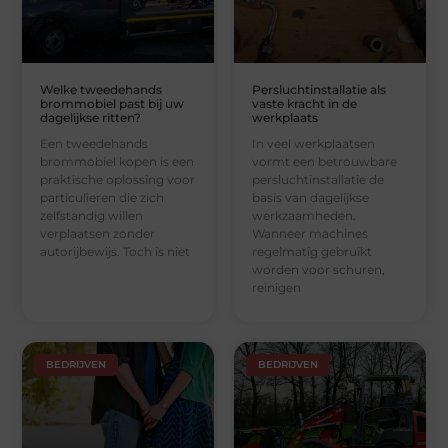
Welke tweedehands
Persluchtinstallatie als
brommobiel past bij uw
vaste kracht in de
dagelijkse ritten?
werkplaats
Een tweedehands
In veel werkplaatsen
brommobiel kopen is een
vormt een betrouwbare
praktische oplossing voor
persluchtinstallatie de
particulieren die zich
basis van dagelijkse
zelfstandig willen
werkzaamheden.
verplaatsen zonder
Wanneer machines
autorijbewijs. Toch is niet
regelmatig gebruikt
worden voor schuren,
reinigen
BEDRIJVEN
BEDRIJVEN