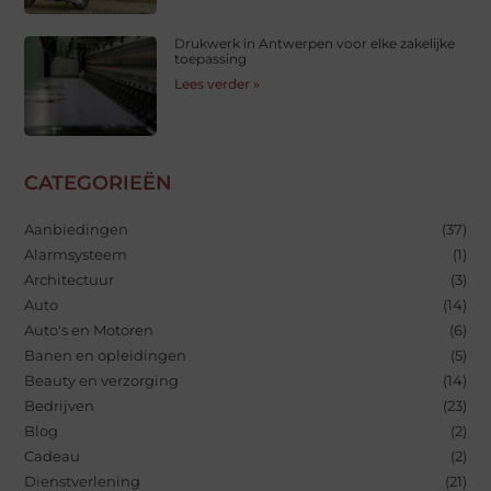
Drukwerk in Antwerpen voor elke zakelijke
toepassing
Lees verder »
CATEGORIEËN
Aanbiedingen
(37)
Alarmsysteem
(1)
Architectuur
(3)
Auto
(14)
Auto's en Motoren
(6)
Banen en opleidingen
(5)
Beauty en verzorging
(14)
Bedrijven
(23)
Blog
(2)
Cadeau
(2)
Dienstverlening
(21)