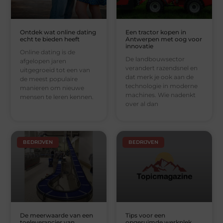
Ontdek wat online dating
Een tractor kopen in
echt te bieden heeft
Antwerpen met oog voor
innovatie
Online dating is de
De landbouwsector
afgelopen jaren
verandert razendsnel en
uitgegroeid tot een van
dat merk je ook aan de
de meest populaire
technologie in moderne
manieren om nieuwe
machines. Wie nadenkt
mensen te leren kennen.
over al dan
BEDRIJVEN
BEDRIJVEN
De meerwaarde van een
Tips voor een
toeleverancier van
opgeruimde werkplek