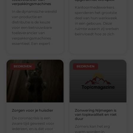
verpakkingsmachines
Kantoormedewerkers
In de dynamische wereld
spenderen het grootste
van productie en
deel van hun werkweek
distributie is de keuze
in een gebouw. Deze
voor een betrouwbare
ruimte waarin zij werken
toeleverancier van
beïnvloedt hoe ze zich
verpakkingsmachines
essentieel. Een expert
BEDRIJVEN
BEDRIJVEN
Zorgen voor je huisdier
Zonwering Nijmegen is
van topkwaliteit en niet
De coronacrisis is een
duur
zware tijd geweest voor
Zomers kan het erg
iedereen, en is dat voor
warm worden in