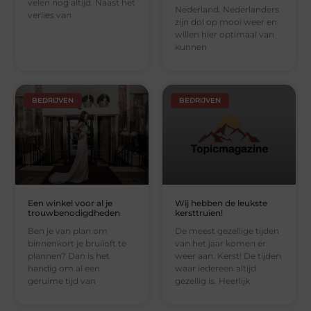
velen nog altijd. Naast het
Nederland. Nederlanders
verlies van
zijn dol op mooi weer en
willen hier optimaal van
kunnen
BEDRIJVEN
BEDRIJVEN
Een winkel voor al je
Wij hebben de leukste
trouwbenodigdheden
kersttruien!
Ben je van plan om
De meest gezellige tijden
binnenkort je bruiloft te
van het jaar komen er
plannen? Dan is het
weer aan. Kerst! De tijden
handig om al een
waar iedereen altijd
geruime tijd van
gezellig is. Heerlijk