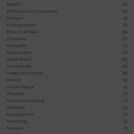
Dieren
(4)
Electronica en Computers
(6)
Energie
(3)
Entertainment
(5)
Eten en drinken
(6)
Financieel
(7)
Fotografie
(1)
Geschenken
(2)
Gezondheid
(15)
Groothandel
(9)
Hobby en vrije tijd
(8)
Horeca
(2)
Huishoudelijk
(1)
Industrie
(1)
Internet marketing
(1)
Kinderen
(2)
Management
(1)
Marketing
(2)
Meubels
(1)