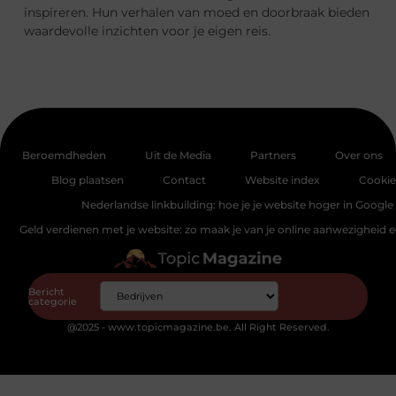
inspireren. Hun verhalen van moed en doorbraak bieden
waardevolle inzichten voor je eigen reis.
Beroemdheden
Uit de Media
Partners
Over ons
Blog plaatsen
Contact
Website index
Cookie
Nederlandse linkbuilding: hoe je je website hoger in Google 
Geld verdienen met je website: zo maak je van je online aanwezigheid
Bericht
categorie
@2025 - www.topicmagazine.be. All Right Reserved.