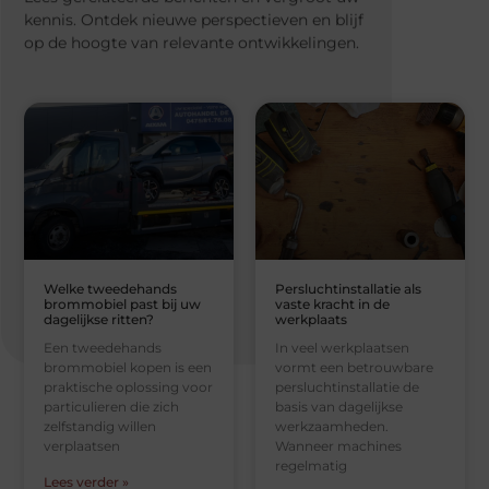
kennis. Ontdek nieuwe perspectieven en blijf
op de hoogte van relevante ontwikkelingen.
Welke tweedehands
Persluchtinstallatie als
brommobiel past bij uw
vaste kracht in de
dagelijkse ritten?
werkplaats
Een tweedehands
In veel werkplaatsen
brommobiel kopen is een
vormt een betrouwbare
praktische oplossing voor
persluchtinstallatie de
particulieren die zich
basis van dagelijkse
zelfstandig willen
werkzaamheden.
verplaatsen
Wanneer machines
regelmatig
Lees verder »