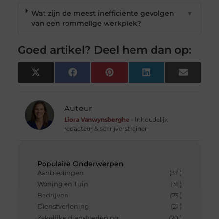
Wat zijn de meest inefficiënte gevolgen
▼
van een rommelige werkplek?
Goed artikel? Deel hem dan op:
X
Facebook
Pinterest
LinkedIn
Email
(Twitter)
Auteur
Liora Vanwynsberghe
- Inhoudelijk
redacteur & schrijverstrainer
Populaire Onderwerpen
Aanbiedingen
(37 )
Woning en Tuin
(31 )
Bedrijven
(23 )
Dienstverlening
(21 )
Zakelijke dienstverlening
(20 )