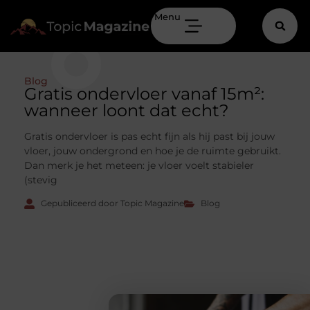
Menu
Blog
Gratis ondervloer vanaf 15m²:
wanneer loont dat echt?
Gratis ondervloer is pas echt fijn als hij past bij jouw
vloer, jouw ondergrond en hoe je de ruimte gebruikt.
Dan merk je het meteen: je vloer voelt stabieler
(stevig
Gepubliceerd door Topic Magazine
Blog