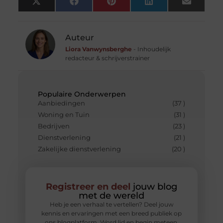
X
Facebook
Pinterest
LinkedIn
Email
(Twitter)
Auteur
Liora Vanwynsberghe
- Inhoudelijk
redacteur & schrijverstrainer
Populaire Onderwerpen
Aanbiedingen
(37 )
Woning en Tuin
(31 )
Bedrijven
(23 )
Dienstverlening
(21 )
Zakelijke dienstverlening
(20 )
Registreer en deel
jouw blog
met de wereld
Heb je een verhaal te vertellen? Deel jouw
kennis en ervaringen met een breed publiek op
ons blogplatform. Word lid en begin meteen.