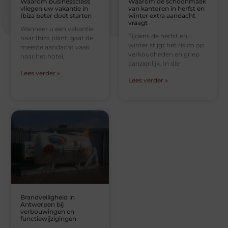
Waarom businessclass
Waarom de schoonmaak
vliegen uw vakantie in
van kantoren in herfst en
Ibiza beter doet starten
winter extra aandacht
vraagt
Wanneer u een vakantie
Tijdens de herfst en
naar Ibiza plant, gaat de
winter stijgt het risico op
meeste aandacht vaak
verkoudheden en griep
naar het hotel,
aanzienlijk. In die
Lees verder »
Lees verder »
Brandveiligheid in
Antwerpen bij
verbouwingen en
functiewijzigingen