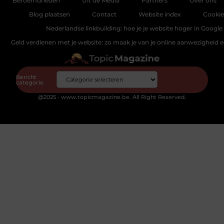
Beroemdheden
Uit de Media
Partners
Over ons
Blog plaatsen
Contact
Website index
Cookie
Nederlandse linkbuilding: hoe je je website hoger in Google 
Geld verdienen met je website: zo maak je van je online aanwezigheid
Bericht
categorie
@2025 - www.topicmagazine.be. All Right Reserved.