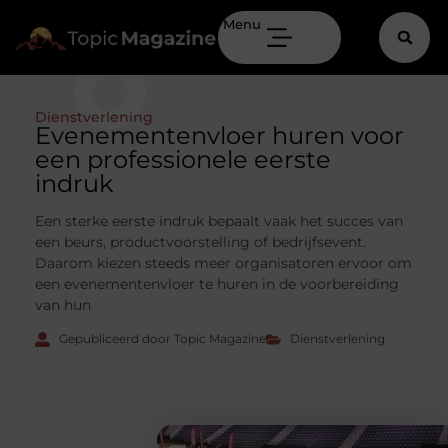
Menu
Dienstverlening
Evenementenvloer huren voor
een professionele eerste
indruk
Een sterke eerste indruk bepaalt vaak het succes van
een beurs, productvoorstelling of bedrijfsevent.
Daarom kiezen steeds meer organisatoren ervoor om
een evenementenvloer te huren in de voorbereiding
van hun
Gepubliceerd door Topic Magazine
Dienstverlening