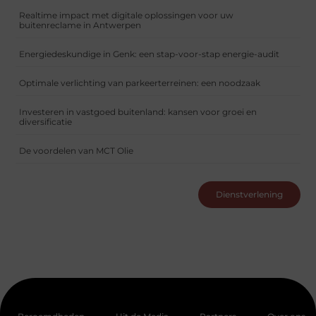
Realtime impact met digitale oplossingen voor uw
buitenreclame in Antwerpen
Energiedeskundige in Genk: een stap-voor-stap energie-audit
Optimale verlichting van parkeerterreinen: een noodzaak
Investeren in vastgoed buitenland: kansen voor groei en
diversificatie
De voordelen van MCT Olie
Dienstverlening