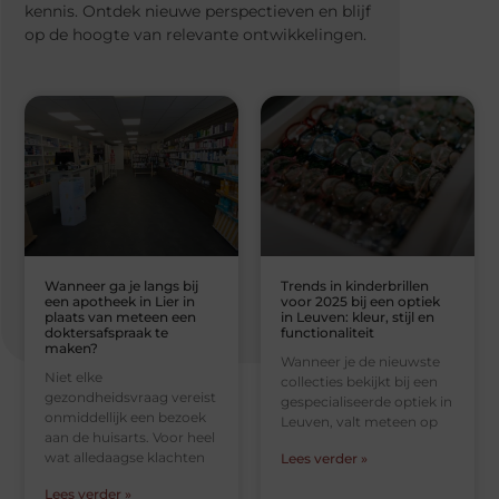
kennis. Ontdek nieuwe perspectieven en blijf
op de hoogte van relevante ontwikkelingen.
Wanneer ga je langs bij
Trends in kinderbrillen
een apotheek in Lier in
voor 2025 bij een optiek
plaats van meteen een
in Leuven: kleur, stijl en
doktersafspraak te
functionaliteit
maken?
Wanneer je de nieuwste
Niet elke
collecties bekijkt bij een
gezondheidsvraag vereist
gespecialiseerde optiek in
onmiddellijk een bezoek
Leuven, valt meteen op
aan de huisarts. Voor heel
wat alledaagse klachten
Lees verder »
Lees verder »