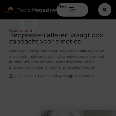
Menu
Gezondheid
Bedplassen afleren vraagt ook
aandacht voor emoties
Wanneer u bezig bent met bedplassen afleren, denkt
u waarschijnlijk eerst aan lichamelijke oorzaken. Toch
kunnen ook emoties een invloed hebben op het
plasgedrag van een kind. Angst, onzekerheid of
Gepubliceerd door Topic Magazine
Gezondheid