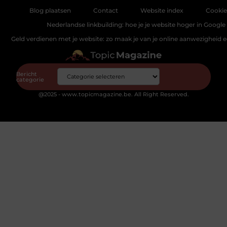
Blog plaatsen
Contact
Website index
Cookie
Nederlandse linkbuilding: hoe je je website hoger in Google 
Geld verdienen met je website: zo maak je van je online aanwezigheid
Bericht
categorie
@2025 - www.topicmagazine.be. All Right Reserved.