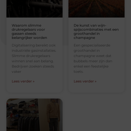
Waarom slimme
De kunst van wijn-
drukregelaars voor
spijscombinaties met een
gassen steeds
groothandel in
belangrijker worden
champagne
Digitalisering bereikt ook
Een gespecialiseerde
industriële gasinstallaties.
groothandel in
Slimme drukregelaars
champagne weet dat
winnen snel aan belang.
bubbels meer zijn dan
Bedrijven zoeken steeds
enkel een feestelijke
vaker
toets.
Lees verder »
Lees verder »