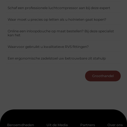
Schaf een professionele luchtcompressor aan bij deze expert
Waar moet u precies op letten als u holnieten gaat kopen?
Online een inloopdouche op maat bestellen? Bij deze specialist
kan het
Waarvoor gebruikt u kwalitatieve RVS fittingen?
Een ergonomische zadelstoel uw betrouwbare zit stahulp
Groothandel
Beroemdheden
Uit de Media
Partners
Over ons