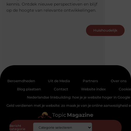
kennis. Ontdek nieuwe perspectieven en blijf
op de hoogte van relevante ontwikkelingen.
Huishoudelijk
Beroemdheden
Uit de Media
Partners
Over ons
Blog plaatsen
Contact
Website index
Cookie
Nederlandse linkbuilding: hoe je je website hoger in Google 
Geld verdienen met je website: zo maak je van je online aanwezigheid
Bericht
categorie