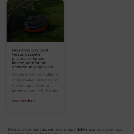
Draadloze grasrobot
versus klassieke
grasmaaier kopen:
kosten, comfort en
onderhoud vergeleken
Steeds meer particulieren
onderzoeken of het loont
om een grasrobot te
kopen wanneer hun oude
Lees verder »
De ideale combinatie: een zwembadafdekking en een zwembad
verwarmen op zonne-energie