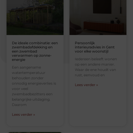
De ideale combinatie: een
Persoonlijk
zwembadafdekking en
interieuradvies in Gent
een zwembad
voor elke woonstijl
verwarmen op zonne-
Iedereen beleeft wonen
energie
op een andere manier.
Een aangename
Waar de ene houdt van
watertemperatuur
rust, eenvoud en
behouden zonder
onnodig energieverlies is
Lees verder »
voor veel
zwembadbezitters een
belangrijke uitdaging.
Daarom
Lees verder »