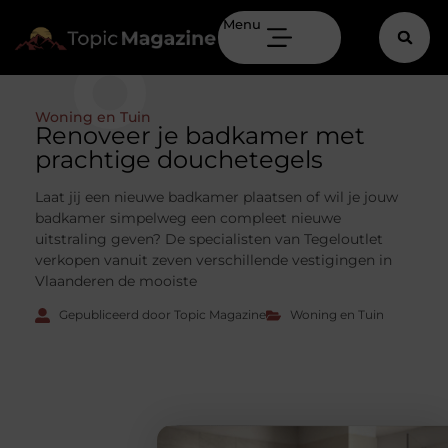
Menu
Woning en Tuin
Renoveer je badkamer met
prachtige douchetegels
Laat jij een nieuwe badkamer plaatsen of wil je jouw
badkamer simpelweg een compleet nieuwe
uitstraling geven? De specialisten van Tegeloutlet
verkopen vanuit zeven verschillende vestigingen in
Vlaanderen de mooiste
Gepubliceerd door Topic Magazine
Woning en Tuin