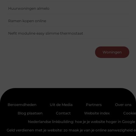
Huurwoningen almelo
Ramen kopen online
Nefit moduline easy slimme thermostaat
Woningen
Beroemdheden
Uit de Media
Partners
Over ons
Blog plaatsen
Contact
Website index
Cookie
Nederlandse linkbuilding: hoe je je website hoger in Google 
Geld verdienen met je website: zo maak je van je online aanwezigheid