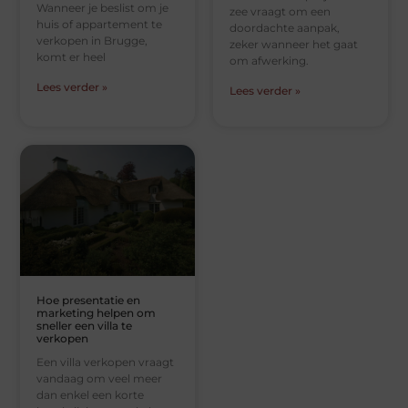
Wanneer je beslist om je
zee vraagt om een
huis of appartement te
doordachte aanpak,
verkopen in Brugge,
zeker wanneer het gaat
komt er heel
om afwerking.
Lees verder »
Lees verder »
Hoe presentatie en
marketing helpen om
sneller een villa te
verkopen
Een villa verkopen vraagt
vandaag om veel meer
dan enkel een korte