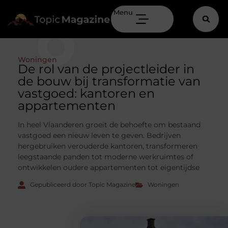
Menu
Woningen
De rol van de projectleider in
de bouw bij transformatie van
vastgoed: kantoren en
appartementen
In heel Vlaanderen groeit de behoefte om bestaand
vastgoed een nieuw leven te geven. Bedrijven
hergebruiken verouderde kantoren, transformeren
leegstaande panden tot moderne werkruimtes of
ontwikkelen oudere appartementen tot eigentijdse
Gepubliceerd door Topic Magazine
Woningen