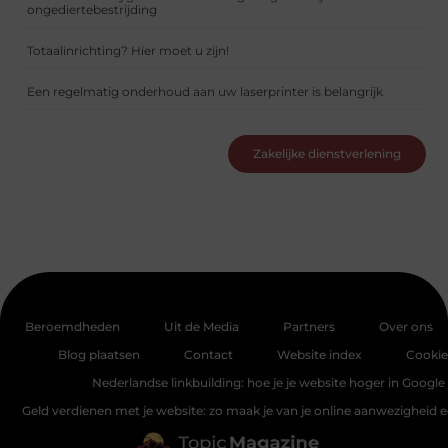
ongediertebestrijding
Totaalinrichting? Hier moet u zijn!
Een regelmatig onderhoud aan uw laserprinter is belangrijk
Zakelijke dienstverlening
Beroemdheden
Uit de Media
Partners
Over ons
Blog plaatsen
Contact
Website index
Cookie
Nederlandse linkbuilding: hoe je je website hoger in Google 
Geld verdienen met je website: zo maak je van je online aanwezigheid