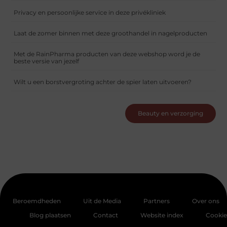
Privacy en persoonlijke service in deze privékliniek
Laat de zomer binnen met deze groothandel in nagelproducten
Met de RainPharma producten van deze webshop word je de
beste versie van jezelf
Wilt u een borstvergroting achter de spier laten uitvoeren?
Beauty en verzorging
Beroemdheden
Uit de Media
Partners
Over ons
Blog plaatsen
Contact
Website index
Cookie