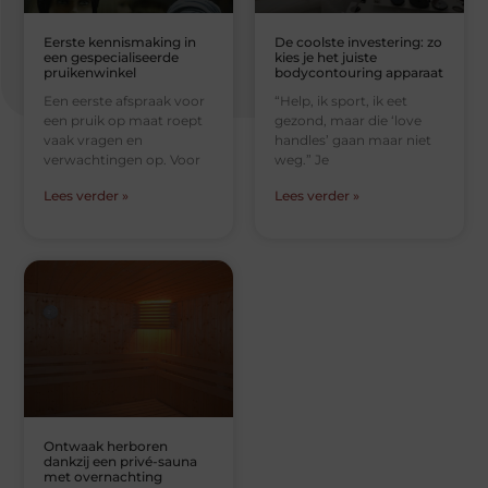
Eerste kennismaking in
De coolste investering: zo
een gespecialiseerde
kies je het juiste
pruikenwinkel
bodycontouring apparaat
Een eerste afspraak voor
“Help, ik sport, ik eet
een pruik op maat roept
gezond, maar die ‘love
vaak vragen en
handles’ gaan maar niet
verwachtingen op. Voor
weg.” Je
Lees verder »
Lees verder »
Ontwaak herboren
dankzij een privé-sauna
met overnachting