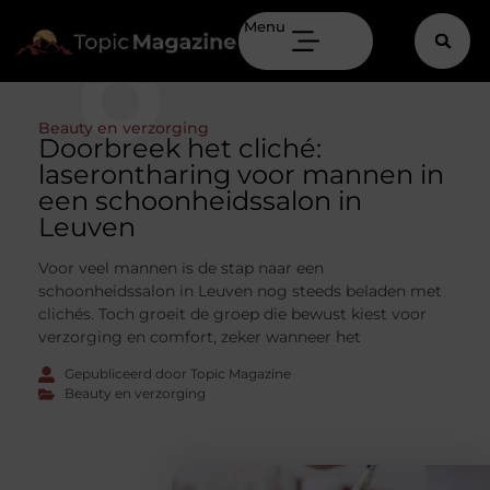
Menu
Beauty en verzorging
Doorbreek het cliché:
laserontharing voor mannen in
een schoonheidssalon in
Leuven
Voor veel mannen is de stap naar een
schoonheidssalon in Leuven nog steeds beladen met
clichés. Toch groeit de groep die bewust kiest voor
verzorging en comfort, zeker wanneer het
Gepubliceerd door Topic Magazine
Beauty en verzorging