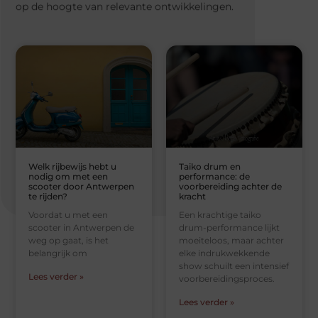
op de hoogte van relevante ontwikkelingen.
Welk rijbewijs hebt u
Taiko drum en
nodig om met een
performance: de
scooter door Antwerpen
voorbereiding achter de
te rijden?
kracht
Voordat u met een
Een krachtige taiko
scooter in Antwerpen de
drum-performance lijkt
weg op gaat, is het
moeiteloos, maar achter
belangrijk om
elke indrukwekkende
show schuilt een intensief
Lees verder »
voorbereidingsproces.
Lees verder »