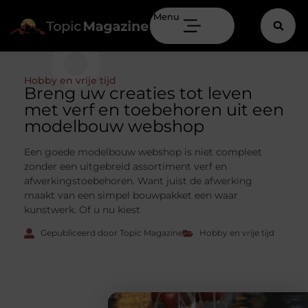
Menu
Hobby en vrije tijd
Breng uw creaties tot leven
met verf en toebehoren uit een
modelbouw webshop
Een goede modelbouw webshop is niet compleet
zonder een uitgebreid assortiment verf en
afwerkingstoebehoren. Want juist de afwerking
maakt van een simpel bouwpakket een waar
kunstwerk. Of u nu kiest
Gepubliceerd door Topic Magazine
Hobby en vrije tijd