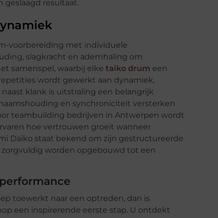
n geslaagd resultaat.
sdynamiek
m-voorbereiding met individuele
houding, slagkracht en ademhaling om
het samenspel, waarbij elke
taiko drum
een
s repetities wordt gewerkt aan dynamiek,
aast klank is uitstraling een belangrijk
chaamshouding en synchroniciteit versterken
oor teambuilding bedrijven in Antwerpen wordt
ervaren hoe vertrouwen groeit wanneer
aumi Daiko staat bekend om zijn gestructureerde
l zorgvuldig worden opgebouwd tot een
n performance
oep toewerkt naar een optreden, dan is
op een inspirerende eerste stap. U ontdekt