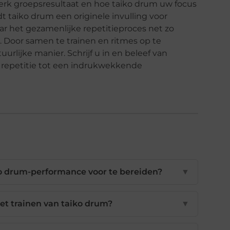
sterk groepsresultaat en hoe taiko drum uw focus
t taiko drum een originele invulling voor
r het gezamenlijke repetitieproces net zo
g. Door samen te trainen en ritmes op te
rlijke manier. Schrijf u in en beleef van
n repetitie tot een indrukwekkende
ko drum-performance voor te bereiden?
▼
het trainen van taiko drum?
▼