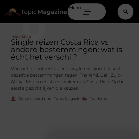
Menu
Toerisme
Single reizen Costa Rica vs
andere bestemmingen: wat is
écht het verschil?
Wie zich oriënteert op een single reis, komt al snel
dezelfde bestemmingen tegen. Thailand, Bali, Zuid-
Afrika, Mexico en steeds vaker ook Costa Rica. Op het
eerste gezicht lijken die keuzes
Gepubliceerd door Topic Magazine
Toerisme