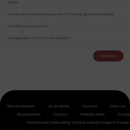
grens
Hoe je een wintersportvakantie in Frankrijk goed voorbereidt
Goedkoopste vakanties
Vroegboeken of lastminute boeken
Toerisme
Beroemdheden
Uit de Media
Partners
Over ons
Blog plaatsen
Contact
Website index
Cookie
Nederlandse linkbuilding: hoe je je website hoger in Google 