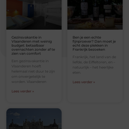
Gezinsvakantie in
Ben je een echte
Vlaanderen met weinig
fijnproever? Dan moet je
budget: betaalbaar
echt deze plekken in
overnachten zonder af te
Frankrijk bezoeken
zien van comfort
Frankrijk, het land van de
Een gezinsvakantie in
liefde, de Eiffeltoren, en –
Vlaanderen hoeft
natuurlijk – het heerlijke
helemaal niet duur te zijn
eten.
om onvergetelijk te
worden. Vlaanderen
Lees verder »
Lees verder »