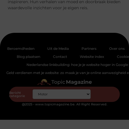
inspireren. Hun verhalen van moed en doorbraak bieden
waardevolle inzichten voor je eigen reis.
Beroemdheden
Uit de Media
Partners
Over ons
Blog plaatsen
Contact
Website index
Cookie
Nederlandse linkbuilding: hoe je je website hoger in Google 
Geld verdienen met je website: zo maak je van je online aanwezigheid
Bericht
categorie
@2025 - www.topicmagazine.be. All Right Reserved.