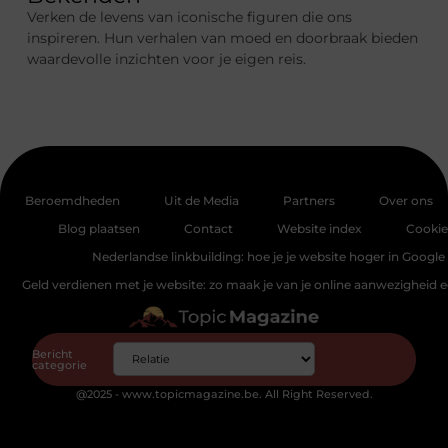
Verken de levens van iconische figuren die ons
inspireren. Hun verhalen van moed en doorbraak bieden
waardevolle inzichten voor je eigen reis.
Beroemdheden
Uit de Media
Partners
Over ons
Blog plaatsen
Contact
Website index
Cookie
Nederlandse linkbuilding: hoe je je website hoger in Google 
Geld verdienen met je website: zo maak je van je online aanwezigheid
Bericht
categorie
@2025 - www.topicmagazine.be. All Right Reserved.