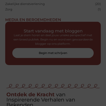
Zakelijke dienstverlening
(20)
Zorg
(1)
MEDIA EN BEROEMDHEDEN
Start vandaag met bloggen
Laat je stem horen en deel jouw unieke perspectief met
een breed publiek. Begin nu en word een gewaardeerde
blogger op ons platform.
Begin met schrijven
Ontdek de Kracht
van
Inspirerende Verhalen van
Bekenden