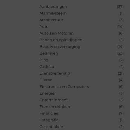
Aanbiedingen
(37)
Alarmsysteem
(1)
Architectuur
(3)
Auto
(14)
Auto's en Motoren
(6)
Banen en opleidingen
(5)
Beauty en verzorging
(14)
Bedrijven
(23)
Blog
(2)
Cadeau
(2)
Dienstverlening
(21)
Dieren
(4)
Electronica en Computers
(6)
Energie
(3)
Entertainment
(5)
Eten en drinken
(6)
Financieel
(7)
Fotografie
(1)
Geschenken
(2)