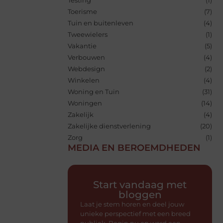
Toerisme
(7)
Tuin en buitenleven
(4)
Tweewielers
(1)
Vakantie
(5)
Verbouwen
(4)
Webdesign
(2)
Winkelen
(4)
Woning en Tuin
(31)
Woningen
(14)
Zakelijk
(4)
Zakelijke dienstverlening
(20)
Zorg
(1)
MEDIA EN BEROEMDHEDEN
Start vandaag met
bloggen
Laat je stem horen en deel jouw
unieke perspectief met een breed
publiek. Begin nu en word een