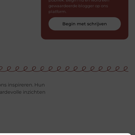
gewaardeerde blogger op ons
platform.
Begin met schrijven
ons inspireren. Hun
rdevolle inzichten