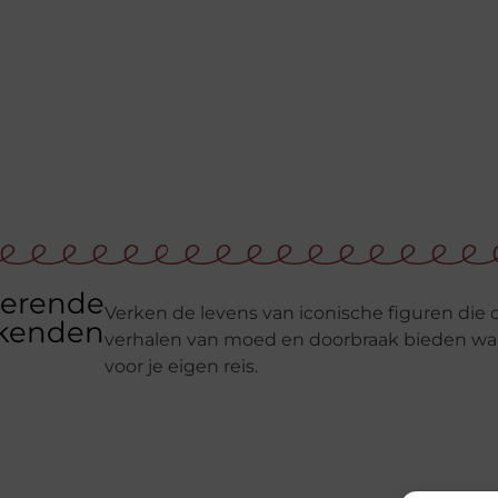
rerende
Verken de levens van iconische figuren die 
ekenden
verhalen van moed en doorbraak bieden waa
voor je eigen reis.