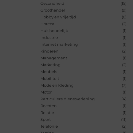
Gezondheid
(15)
Groothandel
(9)
Hobby en vrije tijd
(8)
Horeca
(2)
Huishoudelijk
(1)
Industrie
(1)
Internet marketing
(1)
Kinderen
(2)
Management
(1)
Marketing
(2)
Meubels
(1)
Mobiliteit
(1)
Mode en Kleding
(7)
Motor
(1)
Particuliere dienstverlening
(4)
Rechten
(1)
Relatie
(1)
Sport
(11)
Telefonie
(2)
Testing
(1)