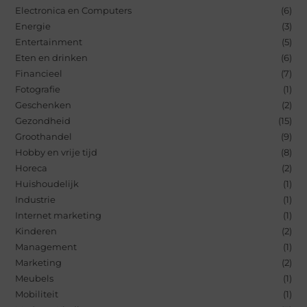
Electronica en Computers
(6)
Energie
(3)
Entertainment
(5)
Eten en drinken
(6)
Financieel
(7)
Fotografie
(1)
Geschenken
(2)
Gezondheid
(15)
Groothandel
(9)
Hobby en vrije tijd
(8)
Horeca
(2)
Huishoudelijk
(1)
Industrie
(1)
Internet marketing
(1)
Kinderen
(2)
Management
(1)
Marketing
(2)
Meubels
(1)
Mobiliteit
(1)