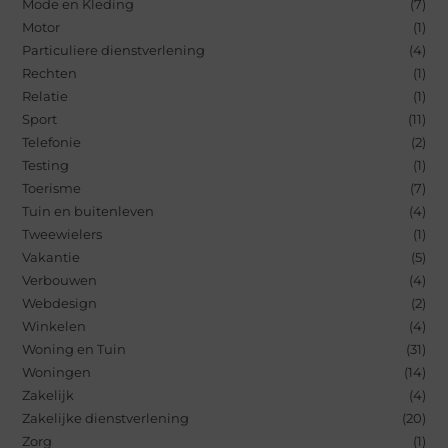
Mode en Kleding
(7)
Motor
(1)
Particuliere dienstverlening
(4)
Rechten
(1)
Relatie
(1)
Sport
(11)
Telefonie
(2)
Testing
(1)
Toerisme
(7)
Tuin en buitenleven
(4)
Tweewielers
(1)
Vakantie
(5)
Verbouwen
(4)
Webdesign
(2)
Winkelen
(4)
Woning en Tuin
(31)
Woningen
(14)
Zakelijk
(4)
Zakelijke dienstverlening
(20)
Zorg
(1)