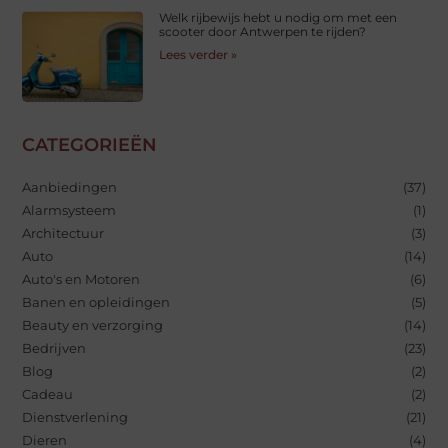
Welk rijbewijs hebt u nodig om met een
scooter door Antwerpen te rijden?
Lees verder »
CATEGORIEËN
Aanbiedingen
(37)
Alarmsysteem
(1)
Architectuur
(3)
Auto
(14)
Auto's en Motoren
(6)
Banen en opleidingen
(5)
Beauty en verzorging
(14)
Bedrijven
(23)
Blog
(2)
Cadeau
(2)
Dienstverlening
(21)
Dieren
(4)