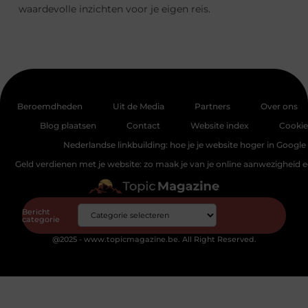
waardevolle inzichten voor je eigen reis.
Beroemdheden
Uit de Media
Partners
Over ons
Blog plaatsen
Contact
Website index
Cookie
Nederlandse linkbuilding: hoe je je website hoger in Google 
Geld verdienen met je website: zo maak je van je online aanwezigheid
Bericht
categorie
@2025 - www.topicmagazine.be. All Right Reserved.